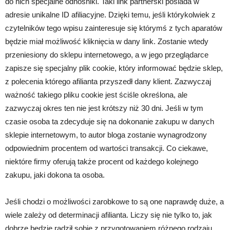
do nich specjalne odnośniki. Taki link partnerski posiada w
adresie unikalne ID afiliacyjne. Dzięki temu, jeśli którykolwiek z
czytelników tego wpisu zainteresuje się którymś z tych aparatów
będzie miał możliwość kliknięcia w dany link. Zostanie wtedy
przeniesiony do sklepu internetowego, a w jego przeglądarce
zapisze się specjalny plik cookie, który informować będzie sklep,
z polecenia którego afilianta przyszedł dany klient. Zazwyczaj
ważność takiego pliku cookie jest ściśle określona, ale
zazwyczaj okres ten nie jest krótszy niż 30 dni. Jeśli w tym
czasie osoba ta zdecyduje się na dokonanie zakupu w danych
sklepie internetowym, to autor bloga zostanie wynagrodzony
odpowiednim procentem od wartości transakcji. Co ciekawe,
niektóre firmy oferują także procent od każdego kolejnego
zakupu, jaki dokona ta osoba.
Jeśli chodzi o możliwości zarobkowe to są one naprawdę duże, a
wiele zależy od determinacji afilianta. Liczy się nie tylko to, jak
dobrze będzie radził sobie z przygotowaniem różnego rodzaju