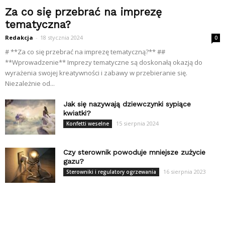
Za co się przebrać na imprezę
tematyczna?
Redakcja
-
18 stycznia 2024
0
# **Za co się przebrać na imprezę tematyczną?** ##
**Wprowadzenie** Imprezy tematyczne są doskonałą okazją do
wyrażenia swojej kreatywności i zabawy w przebieranie się.
Niezależnie od...
Jak się nazywają dziewczynki sypiące
kwiatki?
15 sierpnia 2024
Konfetti weselne
Czy sterownik powoduje mniejsze zużycie
gazu?
16 sierpnia 2023
Sterowniki i regulatory ogrzewania