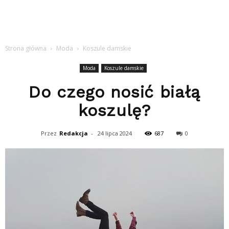
Strona główna
Moda
Koszule damskie
Moda
Koszule damskie
Do czego nosić białą
koszulę?
Przez
Redakcja
-
24 lipca 2024
687
0