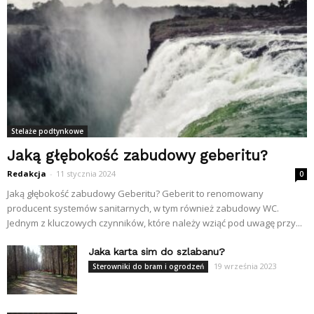
Stelaże podtynkowe
Jaką głębokość zabudowy geberitu?
Redakcja
-
11 stycznia 2024
0
Jaką głębokość zabudowy Geberitu? Geberit to renomowany
producent systemów sanitarnych, w tym również zabudowy WC.
Jednym z kluczowych czynników, które należy wziąć pod uwagę przy...
Jaka karta sim do szlabanu?
19 września 2023
Sterowniki do bram i ogrodzeń