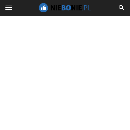
NieBoNie.pl