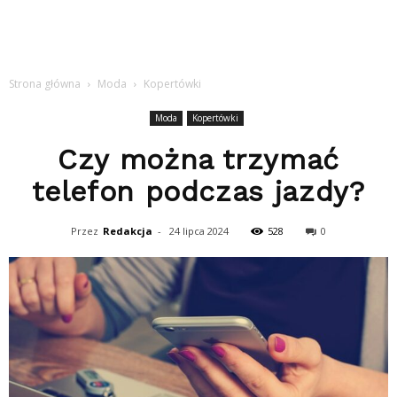
Strona główna
Moda
Kopertówki
Moda
Kopertówki
Czy można trzymać
telefon podczas jazdy?
Przez
Redakcja
-
24 lipca 2024
528
0