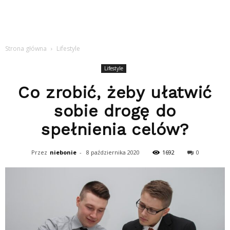
Strona główna
Lifestyle
Lifestyle
Co zrobić, żeby ułatwić
sobie drogę do
spełnienia celów?
Przez
niebonie
-
8 października 2020
1692
0