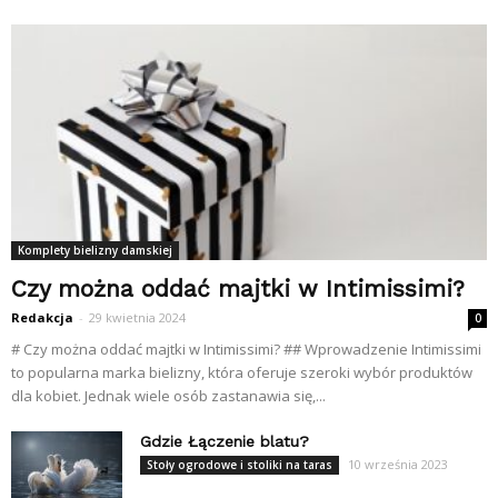
Komplety bielizny damskiej
Czy można oddać majtki w Intimissimi?
Redakcja
-
29 kwietnia 2024
0
# Czy można oddać majtki w Intimissimi? ## Wprowadzenie Intimissimi
to popularna marka bielizny, która oferuje szeroki wybór produktów
dla kobiet. Jednak wiele osób zastanawia się,...
Gdzie Łączenie blatu?
10 września 2023
Stoły ogrodowe i stoliki na taras