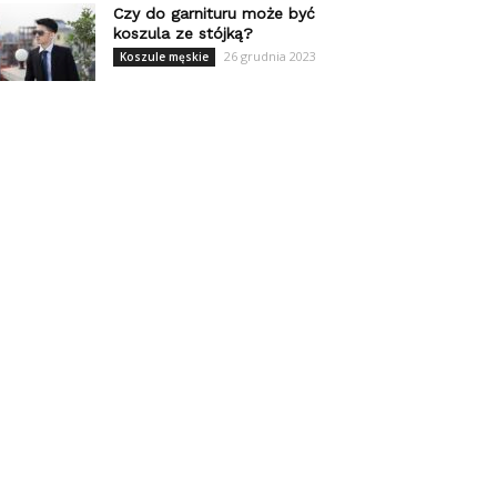
Czy do garnituru może być
koszula ze stójką?
26 grudnia 2023
Koszule męskie