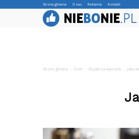
Strona główna
O nas
Reklama
Kontakt
Strona główna
Dom
Stojaki na wiertarki
Jaka w
Ja