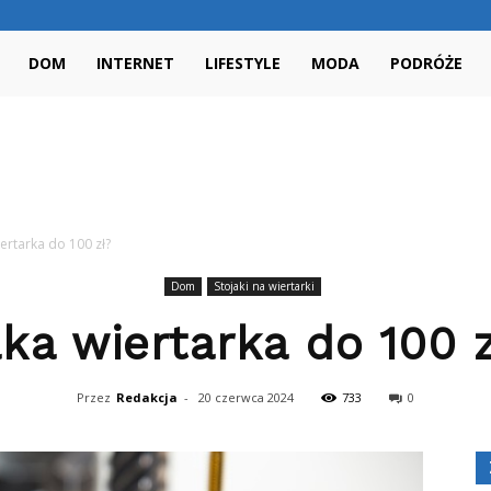
NieBoNie.pl
DOM
INTERNET
LIFESTYLE
MODA
PODRÓŻE
iertarka do 100 zł?
Dom
Stojaki na wiertarki
ka wiertarka do 100 
Przez
Redakcja
-
20 czerwca 2024
733
0