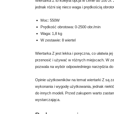
Wiertarka Z to kolejna opcja w cenie do 100 zł.
jednak różni się nieco waga i prędkością obrot
Moc: 550W
Prędkość obrotowa: 0-2500 obr./min
Waga: 1,8 kg
W zestawie: 8 wiertel
Wiertarka Z jest lekka i poręczna, co ułatwia je
przenosić i używać w różnych miejscach. W zes
pozwala na wybór odpowiedniego narzędzia do
Opinie użytkowników na temat wiertarki Z są 
wykonania i wygodę użytkowania, jednak niekt
do innych modeli. Przed zakupem warto zastano
wystarczająca.