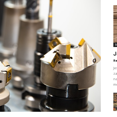
S
J
Re
Je
za
na
mo