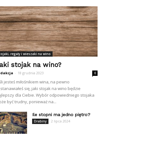
tojaki, regały i wieszaki na wino
aki stojak na wino?
dakcja
-
18 grudnia 2023
0
śli jesteś miłośnikiem wina, na pewno
stanawiałeś się, jaki stojak na wino będzie
jlepszy dla Ciebie. Wybór odpowiedniego stojaka
że być trudny, ponieważ na...
Ile stopni ma jedno piętro?
2 lipca 2024
Drabiny