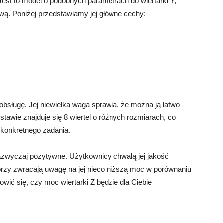
 Jest to model o podobnych parametrach do wiertarki Y,
ową. Poniżej przedstawiamy jej główne cechy:
j obsługę. Jej niewielka waga sprawia, że można ją łatwo
tawie znajduje się 8 wiertel o różnych rozmiarach, co
 konkretnego zadania.
zazwyczaj pozytywne. Użytkownicy chwalą jej jakość
órzy zwracają uwagę na jej nieco niższą moc w porównaniu
wić się, czy moc wiertarki Z będzie dla Ciebie