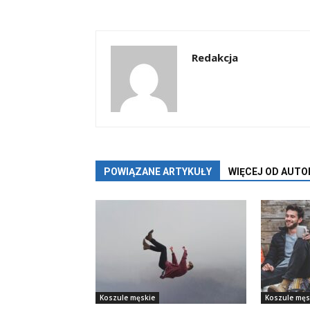
Redakcja
POWIĄZANE ARTYKUŁY
WIĘCEJ OD AUTO
Koszule męskie
Koszule męs