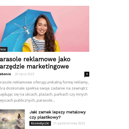
raca
arasole reklamowe jako
arzędzie marketingowe
ebonie
-
20 lipca 2023
0
rasole reklamowe oferują unikalną formę reklamy,
óra doskonale spełnia swoje zadanie na zewnątrz.
ajdując się na ulicach, plażach, parkach czy innych
ejscach publicznych, parasole...
Jaki zamek lepszy metalowy
czy plastikowy?
31 października 2023
Kosmetyczki