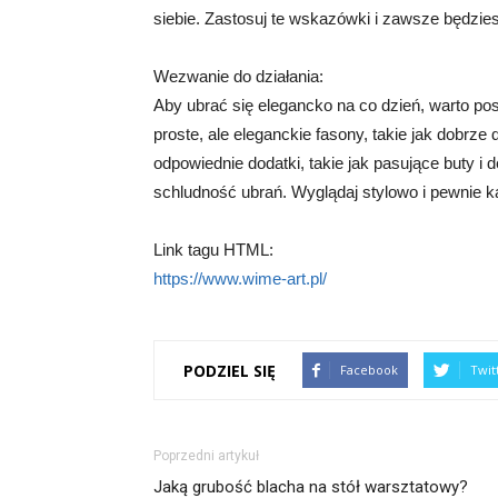
siebie. Zastosuj te wskazówki i zawsze będzie
Wezwanie do działania:
Aby ubrać się elegancko na co dzień, warto pos
proste, ale eleganckie fasony, takie jak dobrze
odpowiednie dodatki, takie jak pasujące buty i d
schludność ubrań. Wyglądaj stylowo i pewnie k
Link tagu HTML:
https://www.wime-art.pl/
PODZIEL SIĘ
Facebook
Twit
Poprzedni artykuł
Jaką grubość blacha na stół warsztatowy?