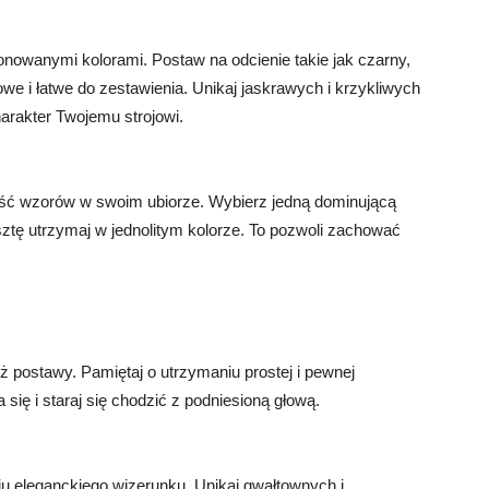
onowanymi kolorami. Postaw na odcienie takie jak czarny,
we i łatwe do zestawienia. Unikaj jaskrawych i krzykliwych
arakter Twojemu strojowi.
lość wzorów w swoim ubiorze. Wybierz jedną dominującą
sztę utrzymaj w jednolitym kolorze. To pozwoli zachować
ież postawy. Pamiętaj o utrzymaniu prostej i pewnej
 się i staraj się chodzić z podniesioną głową.
u eleganckiego wizerunku. Unikaj gwałtownych i