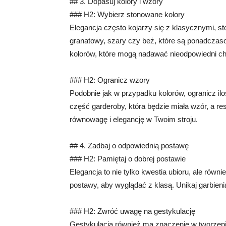
## 3. Dopasuj kolory i wzory
### H2: Wybierz stonowane kolory
Elegancja często kojarzy się z klasycznymi, st
granatowy, szary czy beż, które są ponadczaso
kolorów, które mogą nadawać nieodpowiedni ch
### H2: Ogranicz wzory
Podobnie jak w przypadku kolorów, ogranicz i
część garderoby, która będzie miała wzór, a re
równowagę i elegancję w Twoim stroju.
## 4. Zadbaj o odpowiednią postawę
### H2: Pamiętaj o dobrej postawie
Elegancja to nie tylko kwestia ubioru, ale równ
postawy, aby wyglądać z klasą. Unikaj garbienia
### H2: Zwróć uwagę na gestykulację
Gestykulacja również ma znaczenie w tworzeni