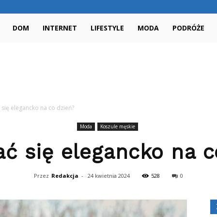
NieBoNie.pl
DOM
INTERNET
LIFESTYLE
MODA
PODRÓŻE
 się elegancko na co dzień?
Moda
Koszule męskie
ać się elegancko na c
Przez
Redakcja
-
24 kwietnia 2024
528
0