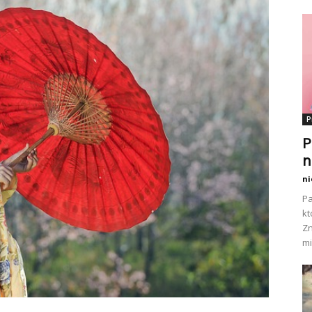
P
P
n
ni
Pa
kt
Zn
mi