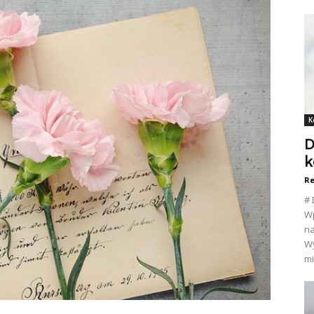
K
D
k
Re
# 
Wp
na
Wy
mi