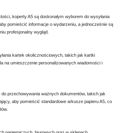
ystości, koperty A5 są doskonałym wyborem do wysyłania
aby pomieścić informacje o wydarzeniu, a jednocześnie są
iu profesjonalny wygląd.
ania kartek okolicznościowych, takich jak kartki
la na umieszczenie personalizowanych wiadomości i
 do przechowywania ważnych dokumentów, takich jak
ający, aby pomieścić standardowe arkusze papieru A5, co
tów.
h papierniczych, biurowych oraz w sklepach