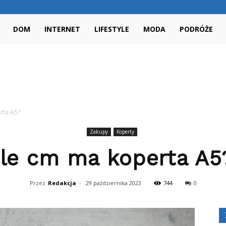
NieBoNie.pl
DOM
INTERNET
LIFESTYLE
MODA
PODRÓŻE
rta A5?
Zakupy
Koperty
Ile cm ma koperta A5
Przez
Redakcja
-
29 października 2023
744
0