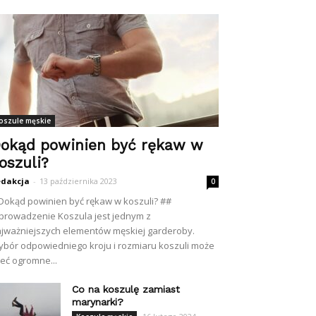
oszule męskie
okąd powinien być rękaw w
oszuli?
dakcja
-
13 października 2023
0
Dokąd powinien być rękaw w koszuli? ##
rowadzenie Koszula jest jednym z
jważniejszych elementów męskiej garderoby.
bór odpowiedniego kroju i rozmiaru koszuli może
eć ogromne...
Co na koszulę zamiast
marynarki?