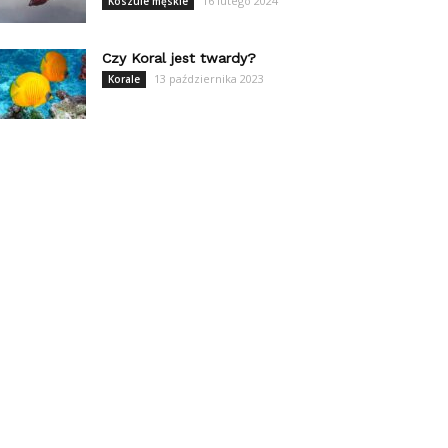
16 lutego 2024
Koszule męskie
Czy Koral jest twardy?
13 października 2023
Korale