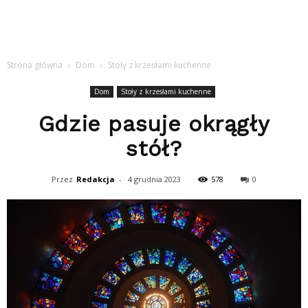
Strona główna
Dom
Stoły z krzesłami kuchenne
Dom
Stoły z krzesłami kuchenne
Gdzie pasuje okrągły
stół?
Przez
Redakcja
-
4 grudnia 2023
578
0