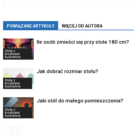
POWIĄZANE ARTYKUŁY
WIĘCEJ OD AUTORA
Ile osób zmieści się przy stole 180 cm?
Stoły z
krzesłami
kuchenne
Jak dobrać rozmiar stołu?
Stoły z
krzesłami
kuchenne
Jaki stół do małego pomieszczenia?
Stoły z
krzesłami
kuchenne