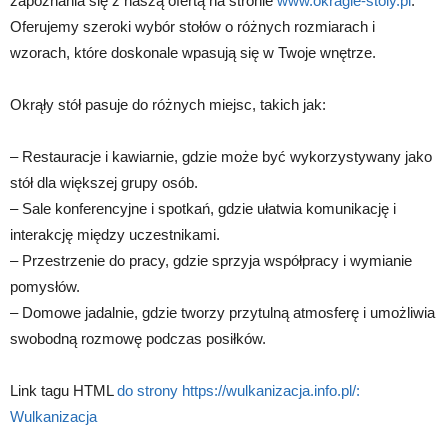
zapoznania się z naszą ofertą na stronie
www.okragle-stoly.pl
.
Oferujemy szeroki wybór stołów o różnych rozmiarach i
wzorach, które doskonale wpasują się w Twoje wnętrze.
Okrąły stół pasuje do różnych miejsc, takich jak:
– Restauracje i kawiarnie, gdzie może być wykorzystywany jako
stół dla większej grupy osób.
– Sale konferencyjne i spotkań, gdzie ułatwia komunikację i
interakcję między uczestnikami.
– Przestrzenie do pracy, gdzie sprzyja współpracy i wymianie
pomysłów.
– Domowe jadalnie, gdzie tworzy przytulną atmosferę i umożliwia
swobodną rozmowę podczas posiłków.
Link tagu HTML
do strony https://wulkanizacja.info.pl/:
Wulkanizacja