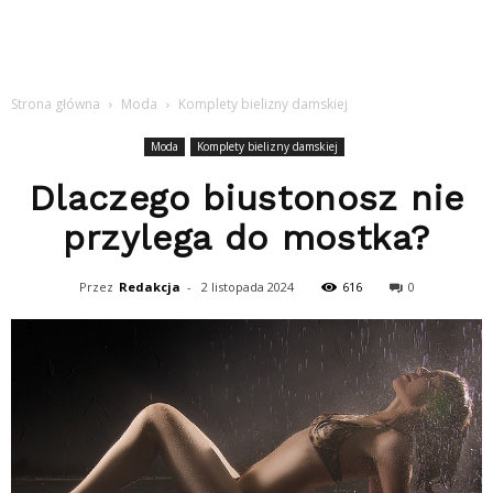
Strona główna
Moda
Komplety bielizny damskiej
Moda
Komplety bielizny damskiej
Dlaczego biustonosz nie
przylega do mostka?
Przez
Redakcja
-
2 listopada 2024
616
0