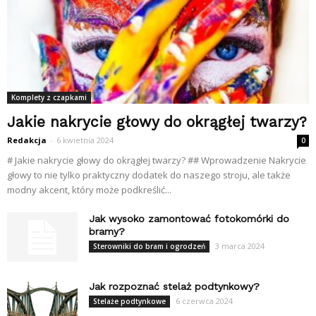
Komplety z czapkami
Jakie nakrycie głowy do okrągłej twarzy?
Redakcja
-
6 kwietnia 2024
0
# Jakie nakrycie głowy do okrągłej twarzy? ## Wprowadzenie Nakrycie
głowy to nie tylko praktyczny dodatek do naszego stroju, ale także
modny akcent, który może podkreślić...
Jak wysoko zamontować fotokomórki do
bramy?
3 marca 2024
Sterowniki do bram i ogrodzeń
Jak rozpoznać stelaż podtynkowy?
6 czerwca 2024
Stelaże podtynkowe