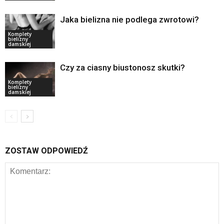
Jaka bielizna nie podlega zwrotowi?
Komplety
bielizny
damskiej
Czy za ciasny biustonosz skutki?
Komplety
bielizny
damskiej
ZOSTAW ODPOWIEDŹ