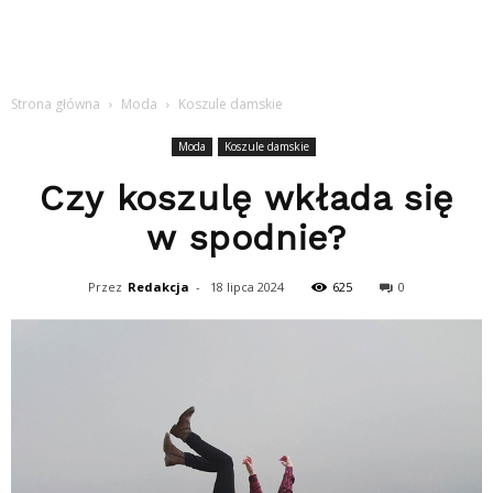
Strona główna
Moda
Koszule damskie
Moda
Koszule damskie
Czy koszulę wkłada się
w spodnie?
Przez
Redakcja
-
18 lipca 2024
625
0