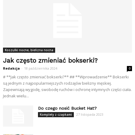
Koszulki nocne, bielizna nocna
Jak często zmieniać bokserki?
Redakcja
-
18 października 2024
0
# **Jak często zmieniać bokserki?** ## **Wprowadzenie** Bokserki
są jednym z najpopularniejszych rodzajów bielizny męskiej.
Zapewniają wygodę, swobodę ruchów i ochronę intymnych części ciała.
Jednak wielu...
Do czego nosić Bucket Hat?
27 listopada 2023
Komplety z czapkami